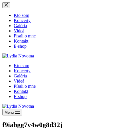
Skip
to
content
Kto som
Koncerty
Galéria
Videá
Písali o mne
Kontakt
E-shop
Kto som
Koncerty
Galéria
Videá
Písali o mne
Kontakt
E-shop
Menu
f9iabgg7v4w0g8d32j