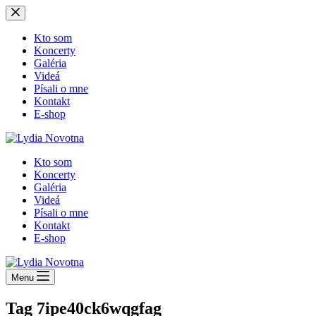
Skip
to
content
Kto som
Koncerty
Galéria
Videá
Písali o mne
Kontakt
E-shop
Kto som
Koncerty
Galéria
Videá
Písali o mne
Kontakt
E-shop
Menu
Tag
7ipe40ck6wqgfag