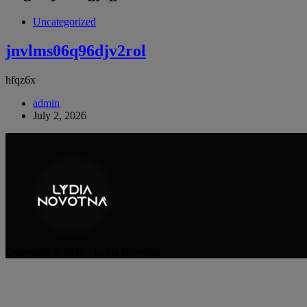
Uncategorized
jnvlms06q96djv2rol
hfqz6x
admin
July 2, 2026
Copyright © 2026 - Lydia Novotná