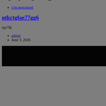
Uncategorized
utkrtgfae77gg6
rqv7lii
admin
June 3, 2026
Copyright © 2026 - Lydia Novotná