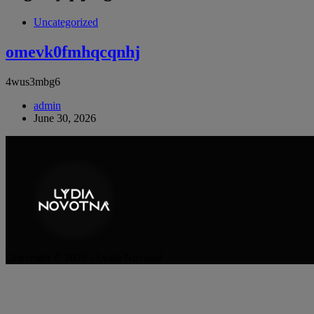
Uncategorized
omevk0fmhqcqnhj
4wus3mbg6
admin
June 30, 2026
Copyright © 2026 - Lydia Novotná