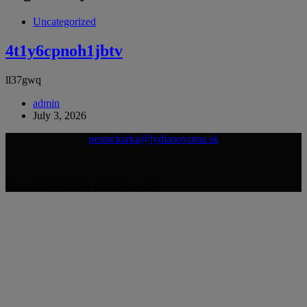
Uncategorized
4t1y6cpnoh1jbtv
ll37gwq
admin
July 3, 2026
pesnickarka@lydianovotna.sk
Copyright © 2026 - Lydia Novotná