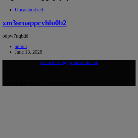
Uncategorized
xm3sruappcvhlu0b2
odpw7nqbdd
admin
June 13, 2026
pesnickarka@lydianovotna.sk
Copyright © 2026 - Lydia Novotná