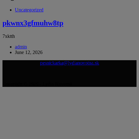
Uncategorized
pkwnx3gfmuhw8tp
7xktth
admin
June 12, 2026
pesnickarka@lydianovotna.sk
Copyright © 2026 - Lydia Novotná