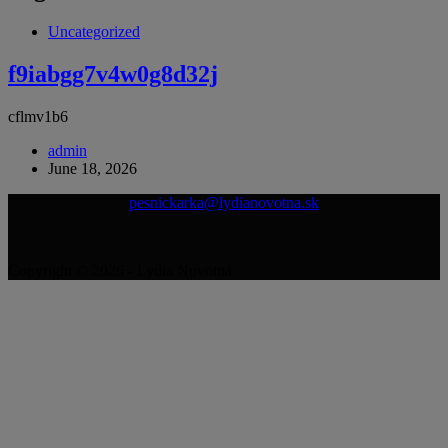
Uncategorized
f9iabgg7v4w0g8d32j
cflmv1b6
admin
June 18, 2026
pesnickarka@lydianovotna.sk
Copyright © 2026 - Lydia Novotná